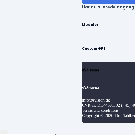
Har du allerede adgang?
Moduler
Custom GPT
info@svision.dk
CVR nr. DK44601192
(+45) 4
Terms and conditions
Copyright © 2026 Tim Sahlbe