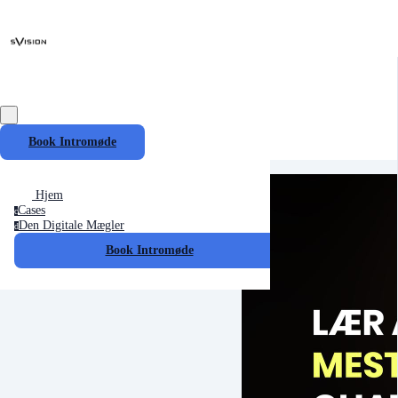
Book Intromøde
Hjem
Cases
c
Den Digitale Mægler
d
Book Intromøde