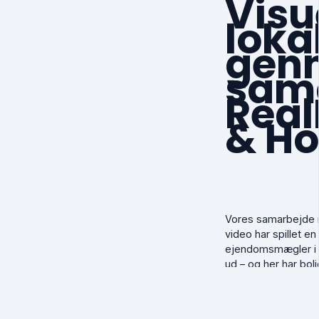
Visu
loka
genn
sam
Rea
& Ho
Vores samarbejde 
video har spillet e
ejendomsmægler i lo
ud – og her har bol
vækker opsigt hos
Vi har hjulpet dem
præsenterer hver e