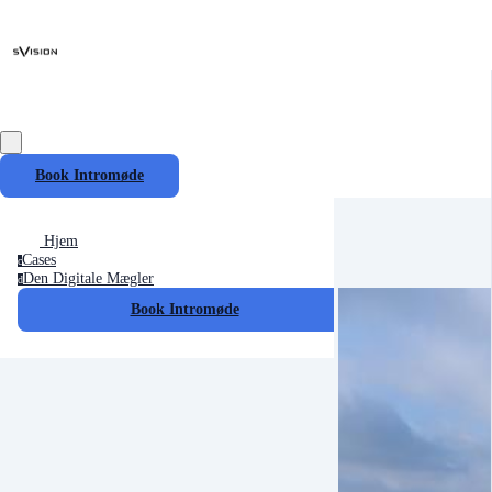
Book Intromøde
Hjem
Cases
c
Den Digitale Mægler
d
Book Intromøde