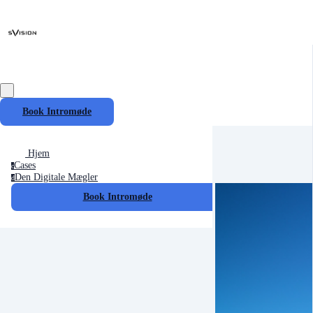
Book Intromøde
Hjem
Cases
c
Den Digitale Mægler
d
Book Intromøde