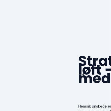
Stra
løft
med 
Hensrik ønskede e